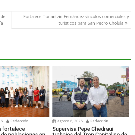
 de
Fortalece Tonantzin Fernández vínculos comerciales y
ía
turísticos para San Pedro Cholula
26
Redacción
agosto 6, 2026
Redacción
 fortalece
Supervisa Pepe Chedraui
 de poblaciones en
trabajos del Tren Capitalino de