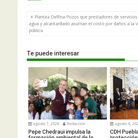
Navegación
Plantea Delfina Pozos que prestadores de servicios
de
agua y alcantarillado asuman el costo por daños a la v
entradas
pública
Te puede interesar
agosto 6, 20
agosto 7, 2026
Redacción
CDH Puebla
Pepe Chedraui impulsa la
protección
formación ambiental de la