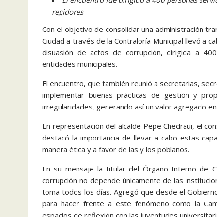
El encuentro fue dirigido a 400 personas servid
regidores
Con el objetivo de consolidar una administración tran
Ciudad a través de la Contraloría Municipal llevó a c
disuasión de actos de corrupción, dirigida a 40
entidades municipales.
El encuentro, que también reunió a secretarias, secr
implementar buenas prácticas de gestión y prop
irregularidades, generando así un valor agregado en 
En representación del alcalde Pepe Chedraui, el con
destacó la importancia de llevar a cabo estas capa
manera ética y a favor de las y los poblanos.
En su mensaje la titular del Órgano Interno de Co
corrupción no depende únicamente de las institucio
toma todos los días. Agregó que desde el Gobierno 
para hacer frente a este fenómeno como la Camp
espacios de reflexión con las juventudes universitari