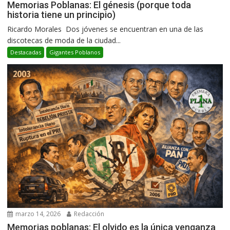
Memorias Poblanas: El génesis (porque toda
historia tiene un principio)
Ricardo Morales Dos jóvenes se encuentran en una de las
discotecas de moda de la ciudad...
Destacadas
Gigantes Poblanos
marzo 14, 2026
Redacción
Memorias poblanas: El olvido es la única venganza