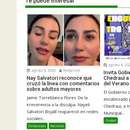
Te puede interesar
agosto 8, 20
agosto 8, 2026
Redacción
Invita Gob
Chedraui a
Nay Salvatori reconoce que
del Verano
cruzó la línea con comentarios
sobre adultos mayores
El Gobierno d
Jaime Torreblanca Flores De la
encabezado p
irreverencia a la disculpa. Nayeli
Chedraui, a t
Salvatori Bojalil reapareció en redes
Municipal...
sociales...
Ciudad
Destacadas
Nacional