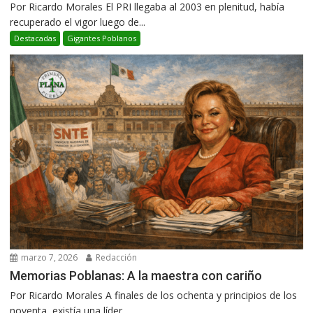
Por Ricardo Morales El PRI llegaba al 2003 en plenitud, había
recuperado el vigor luego de...
Destacadas
Gigantes Poblanos
marzo 7, 2026
Redacción
Memorias Poblanas: A la maestra con cariño
Por Ricardo Morales A finales de los ochenta y principios de los
noventa, existía una líder...