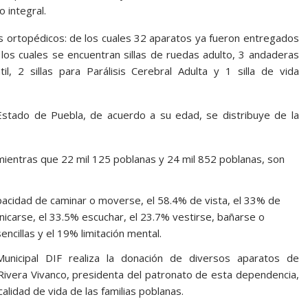
o integral.
os ortopédicos: de los cuales 32 aparatos ya fueron entregados
los cuales se encuentran sillas de ruedas adulto, 3 andaderas
til, 2 sillas para Parálisis Cerebral Adulta y 1 silla de vida
Estado de Puebla, de acuerdo a su edad, se distribuye de la
mientras que 22 mil 125 poblanas y 24 mil 852 poblanas, son
pacidad de caminar o moverse, el 58.4% de vista, el 33% de
icarse, el 33.5% escuchar, el 23.7% vestirse, bañarse o
cillas y el 19% limitación mental.
unicipal DIF realiza la donación de diversos aparatos de
e Rivera Vivanco, presidenta del patronato de esta dependencia,
lidad de vida de las familias poblanas.