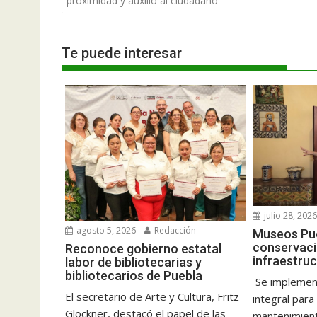
proximidad y auxilio al ciudadano
entradas
Te puede interesar
julio 28, 202
agosto 5, 2026
Redacción
Museos Pue
conservaci
Reconoce gobierno estatal
infraestruc
labor de bibliotecarias y
bibliotecarios de Puebla
Se implemen
El secretario de Arte y Cultura, Fritz
integral para
Glockner, destacó el papel de las
mantenimiento