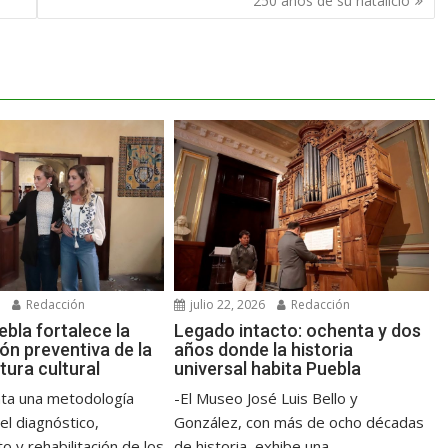
250 años de su natalicio
6
Redacción
julio 22, 2026
Redacción
bla fortalece la
Legado intacto: ochenta y dos
ón preventiva de la
años donde la historia
tura cultural
universal habita Puebla
ta una metodología
-El Museo José Luis Bello y
 el diagnóstico,
González, con más de ocho décadas
 y rehabilitación de los
de historia, exhibe una...