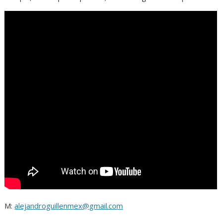
M:
alejandroguillenmex@gmail.com