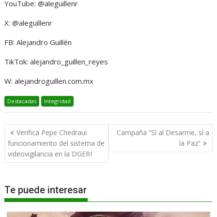
YouTube: @aleguillenr
X: @aleguillenr
FB: Alejandro Guillén
TikTok: alejandro_guillen_reyes
W: alejandroguillen.com.mx
Destacadas
Integridad
Navegación
Verifica Pepe Chedraui
Campaña “Sí al Desarme, sí a
de
funcionamiento del sistema de
la Paz”
entradas
videovigilancia en la DGERI
Te puede interesar