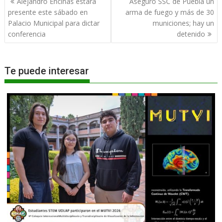
Alejandro Encinas estará
Aseguró SSC de Puebla un
de
presente este sábado en
arma de fuego y más de 30
entradas
Palacio Municipal para dictar
municiones; hay un
conferencia
detenido
Te puede interesar