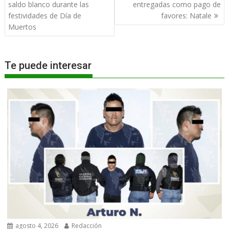
de
saldo blanco durante las
entregadas como pago de
entradas
festividades de Día de
favores: Natale
Muertos
Te puede interesar
agosto 4, 2026
Redacción