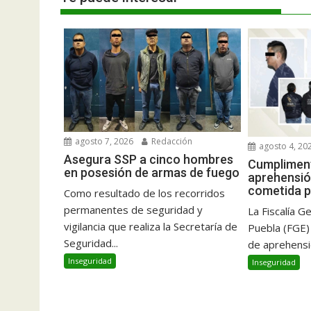
agosto 7, 2026
Redacción
agosto 4, 20
Asegura SSP a cinco hombres
Cumplimen
en posesión de armas de fuego
aprehensió
cometida p
Como resultado de los recorridos
permanentes de seguridad y
La Fiscalía G
vigilancia que realiza la Secretaría de
Puebla (FGE)
Seguridad...
de aprehensió
Inseguridad
Inseguridad