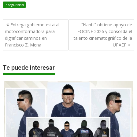
Inseguridad
Navegación
Entrega gobierno estatal
“Nantli” obtiene apoyo de
de
motoconformadora para
FOCINE 2026 y consolida el
entradas
dignificar caminos en
talento cinematográfico de la
Francisco Z. Mena
UPAEP
Te puede interesar