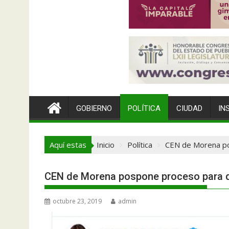
GOBIERNO
POLÍTICA
CIUDAD
IN
Aquí estas
Inicio
Política
CEN de Morena po
CEN de Morena pospone proceso para de
octubre 23, 2019
admin