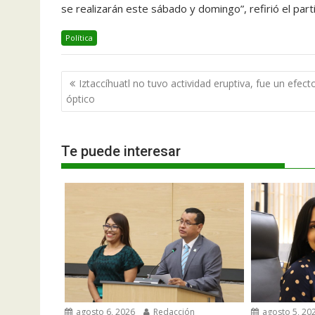
se realizarán este sábado y domingo”, refirió el part
Política
Navegación
Iztaccíhuatl no tuvo actividad eruptiva, fue un efect
de
óptico
entradas
Te puede interesar
agosto 6, 2026
Redacción
agosto 5, 20