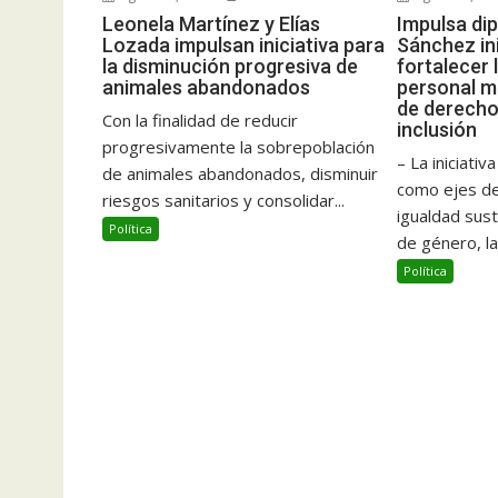
Leonela Martínez y Elías
Impulsa di
Lozada impulsan iniciativa para
Sánchez ini
la disminución progresiva de
fortalecer 
animales abandonados
personal m
de derech
Con la finalidad de reducir
inclusión
progresivamente la sobrepoblación
– La iniciati
de animales abandonados, disminuir
como ejes de
riesgos sanitarios y consolidar...
igualdad sust
Política
de género, la.
Política