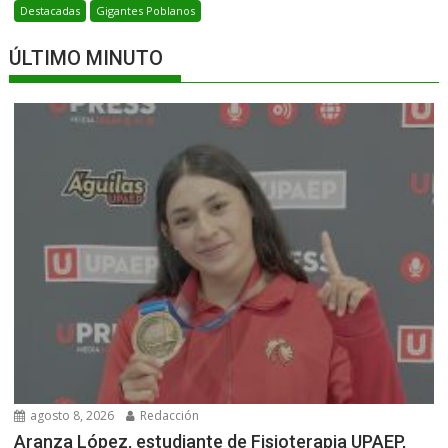
Destacadas
Gigantes Poblanos
ÚLTIMO MINUTO
agosto 8, 2026
Redacción
Aranza López, estudiante de Fisioterapia UPAEP,