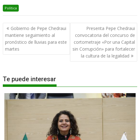
Política
Navegación
Gobierno de Pepe Chedraui
Presenta Pepe Chedraui
de
mantiene seguimiento al
convocatoria del concurso de
entradas
pronóstico de lluvias para este
cortometraje «Por una Capital
martes
sin Corrupción» para fortalecer
la cultura de la legalidad
Te puede interesar