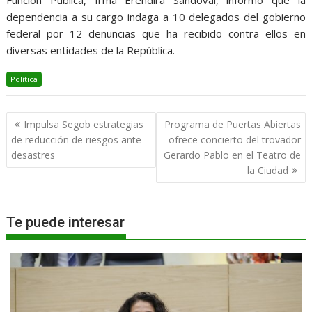
Función Pública, Irma Eréndira Sandoval, informó que la
dependencia a su cargo indaga a 10 delegados del gobierno
federal por 12 denuncias que ha recibido contra ellos en
diversas entidades de la República.
Política
Navegación
Impulsa Segob estrategias
Programa de Puertas Abiertas
de
de reducción de riesgos ante
ofrece concierto del trovador
entradas
desastres
Gerardo Pablo en el Teatro de
la Ciudad
Te puede interesar