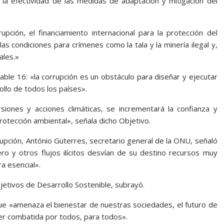
la efectividad de las medidas de adaptación y mitigación del
pción, el financiamiento internacional para la protección del
s condiciones para crímenes como la tala y la minería ilegal y,
ales.»
able 16: «la corrupción es un obstáculo para diseñar y ejecutar
rollo de todos los países».
rsiones y acciones climáticas, se incrementará la confianza y
otección ambiental», señala dicho Objetivo.
rupción, António Guterres, secretario general de la ONU, señaló
ro y otros flujos ilícitos desvían de su destino recursos muy
a esencial».
etivos de Desarrollo Sostenible, subrayó.
que «amenaza el bienestar de nuestras sociedades, el futuro de
ser combatida por todos, para todos».