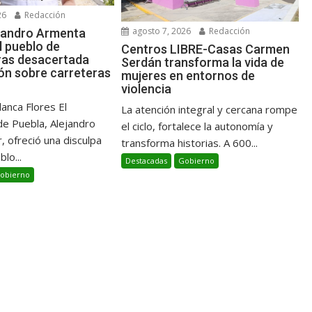
26
Redacción
agosto 7, 2026
Redacción
jandro Armenta
l pueblo de
Centros LIBRE-Casas Carmen
tras desacertada
Serdán transforma la vida de
n sobre carreteras
mujeres en entornos de
violencia
anca Flores El
La atención integral y cercana rompe
e Puebla, Alejandro
el ciclo, fortalece la autonomía y
 ofreció una disculpa
transforma historias. A 600...
blo...
Destacadas
Gobierno
obierno