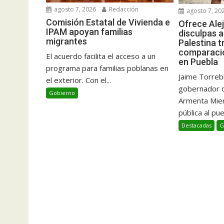
agosto 7, 2026
Redacción
agosto 7, 20
Comisión Estatal de Vivienda e
Ofrece Ale
IPAM apoyan familias
disculpas a
migrantes
Palestina 
comparació
El acuerdo facilita el acceso a un
en Puebla
programa para familias poblanas en
Jaime Torrebl
el exterior. Con el...
gobernador d
Gobierno
Armenta Mier,
pública al pue
Destacadas
G