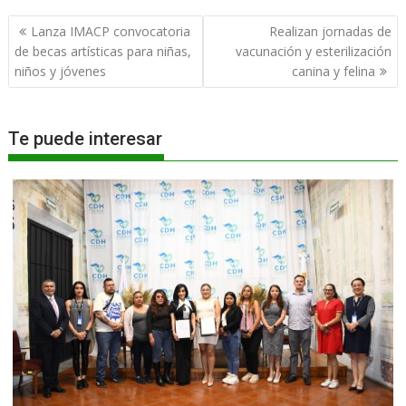
Navegación
Lanza IMACP convocatoria
Realizan jornadas de
de
de becas artísticas para niñas,
vacunación y esterilización
entradas
niños y jóvenes
canina y felina
Te puede interesar