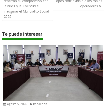
de
reafirma su compromiso con
oposición: exhibió a los malos
entradas
la niñez y la juventud al
operadores
inaugurar el Mundialito Social
2026
Te puede interesar
agosto 5, 2026
Redacción