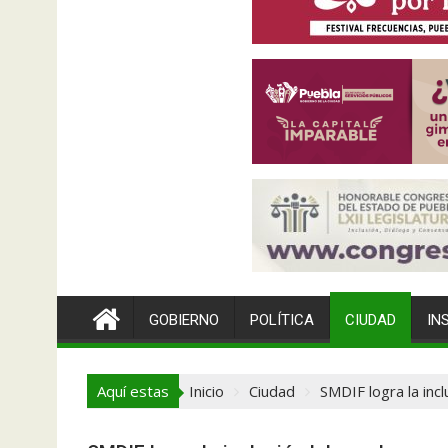
GOBIERNO
POLÍTICA
CIUDAD
IN
Aquí estas
Inicio
Ciudad
SMDIF logra la inc