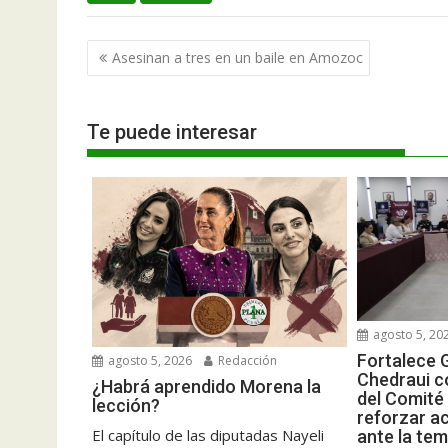
Navegación
Asesinan a tres en un baile en Amozoc
de
entradas
Te puede interesar
agosto 5, 20
Fortalece 
agosto 5, 2026
Redacción
Chedraui c
¿Habrá aprendido Morena la
del Comité 
lección?
reforzar a
El capítulo de las diputadas Nayeli
ante la tem