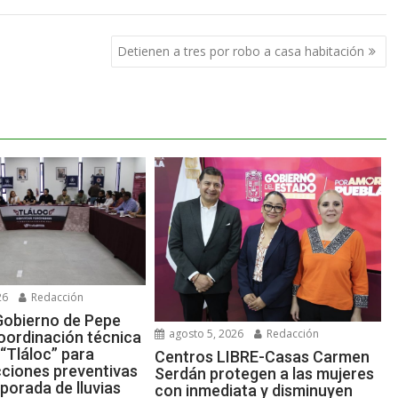
Detienen a tres por robo a casa habitación
26
Redacción
Gobierno de Pepe
agosto 5, 2026
Redacción
oordinación técnica
“Tláloc” para
Centros LIBRE-Casas Carmen
cciones preventivas
Serdán protegen a las mujeres
porada de lluvias
con inmediata y disminuyen