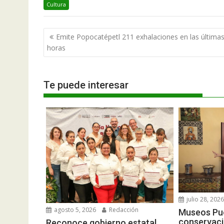
Cultura
Navegación
Emite Popocatépetl 211 exhalaciones en las última
de
horas
entradas
Te puede interesar
julio 28, 202
agosto 5, 2026
Redacción
Museos Pue
conservaci
Reconoce gobierno estatal