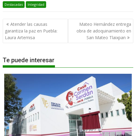
Destacadas
Integridad
Navegación
Atender las causas
Mateo Hernández entrega
de
garantiza la paz en Puebla:
obra de adoquinamiento en
entradas
Laura Artemisa
San Mateo Tlaixpan
Te puede interesar