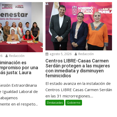
agosto 5, 2026
Redacción
26
Redacción
Centros LIBRE-Casas Carmen
riminación es
Serdán protegen a las mujeres
ompromiso por una
con inmediata y disminuyen
ás justa: Laura
feminicidios
El estado avanza en la instalación de
Sesión Extraordinaria
Centros LIBRE Casas Carmen Serdán
e Igualdad Laboral de
en las 31 microrregiones....
Trabajamos
Destacadas
Gobierno
nte en el respeto...