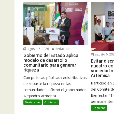
agosto 6, 2026
Redacción
agosto 6, 20
Gobierno del Estado aplica
modelo de desarrollo
Evitar disc
comunitario para generar
nuestro c
riqueza
sociedad m
Artemisa
Con políticas públicas redistributivas
Participó en 
se reparte la riqueza en las
del Comité d
comunidades, afirmó el gobernador
Bienestar “
Alejandro Armenta...
permanenteme
Destacadas
Gobierno
Gobierno