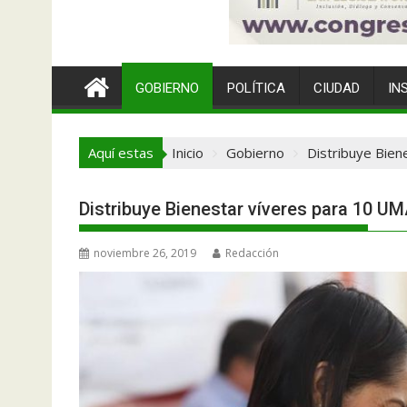
GOBIERNO
POLÍTICA
CIUDAD
IN
Aquí estas
Inicio
Gobierno
Distribuye Bien
Distribuye Bienestar víveres para 10 UM
noviembre 26, 2019
Redacción