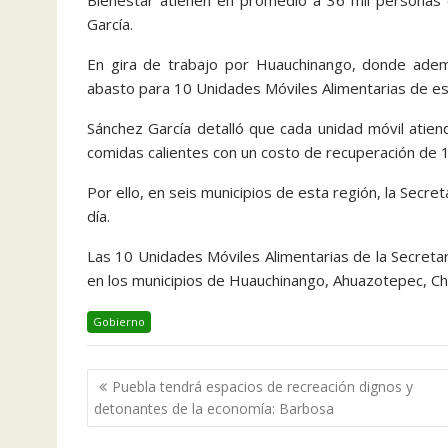
Bienestar atienen en promedio a 36 mil personas c
García.
En gira de trabajo por Huauchinango, donde adem
abasto para 10 Unidades Móviles Alimentarias de es
Sánchez García detalló que cada unidad móvil ati
comidas calientes con un costo de recuperación de 1
Por ello, en seis municipios de esta región, la Secre
día.
Las 10 Unidades Móviles Alimentarias de la Secretar
en los municipios de Huauchinango, Ahuazotepec, Ch
Gobierno
Navegación
Puebla tendrá espacios de recreación dignos y
de
detonantes de la economía: Barbosa
entradas