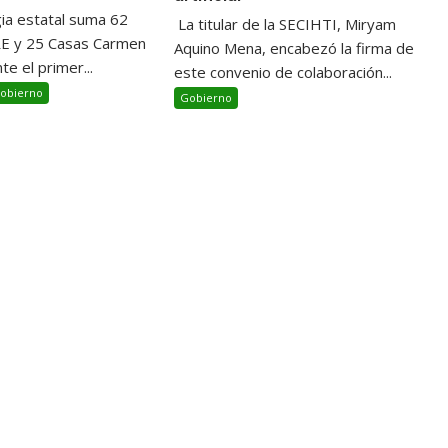
gia estatal suma 62
La titular de la SECIHTI, Miryam
RE y 25 Casas Carmen
Aquino Mena, encabezó la firma de
te el primer...
este convenio de colaboración...
obierno
Gobierno