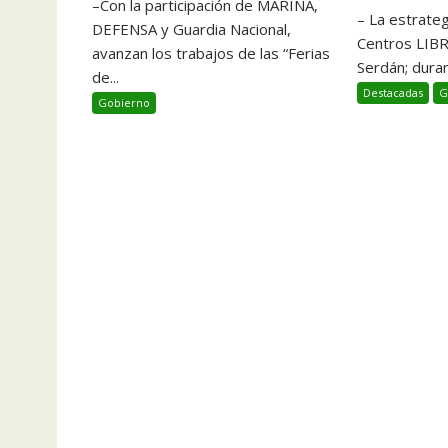
–Con la participación de MARINA,
– La estrate
DEFENSA y Guardia Nacional,
Centros LIB
avanzan los trabajos de las “Ferias
Serdán; duran
de...
Destacadas
G
Gobierno