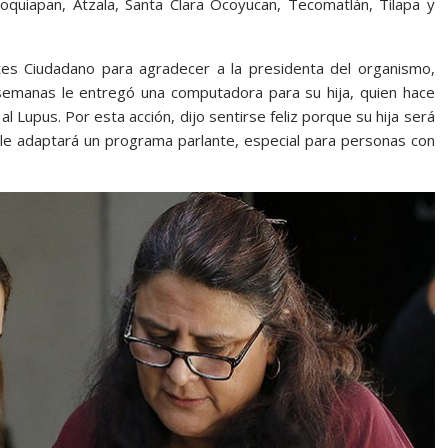
quiapan, Atzala, Santa Clara Ocoyucan, Tecomatlán, Tilapa y
tes Ciudadano para agradecer a la presidenta del organismo,
emanas le entregó una computadora para su hija, quien hace
l Lupus. Por esta acción, dijo sentirse feliz porque su hija será
e adaptará un programa parlante, especial para personas con