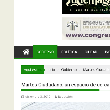
GOBIERNO
POLÍTICA
CIUDAD
IN
Aquí estas
Inicio
Gobierno
Martes Ciudadan
Martes Ciudadano, un espacio de cercan
diciembre 3, 2019
Redacción