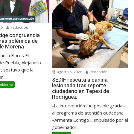
26
Redacción
ige congruencia
tras polémica de
de Morena
anca Flores El
e Puebla, Alejandro
, sostuvo que la
agosto 5, 2026
Redacción
n...
SEDIF rescata a canina
lesionada tras reporte
obierno
ciudadano en Tepexi de
Rodríguez
-La intervención fue posible gracias
al programa de atención ciudadana
«Armenta Contigo», impulsado por el
gobernador...