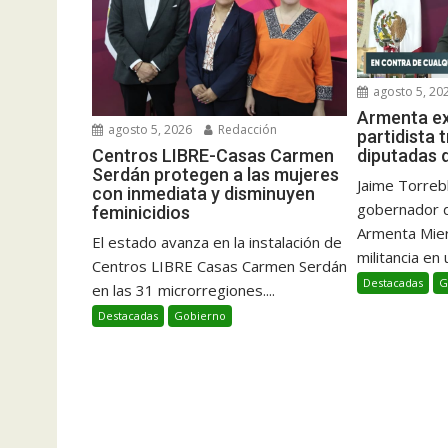
agosto 5, 20
Armenta ex
agosto 5, 2026
Redacción
partidista 
Centros LIBRE-Casas Carmen
diputadas 
Serdán protegen a las mujeres
Jaime Torrebl
con inmediata y disminuyen
gobernador d
feminicidios
Armenta Mier
El estado avanza en la instalación de
militancia en u
Centros LIBRE Casas Carmen Serdán
Destacadas
G
en las 31 microrregiones....
Destacadas
Gobierno