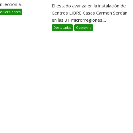
 lección a...
El estado avanza en la instalación de
as Serpientes
Centros LIBRE Casas Carmen Serdán
en las 31 microrregiones....
Destacadas
Gobierno