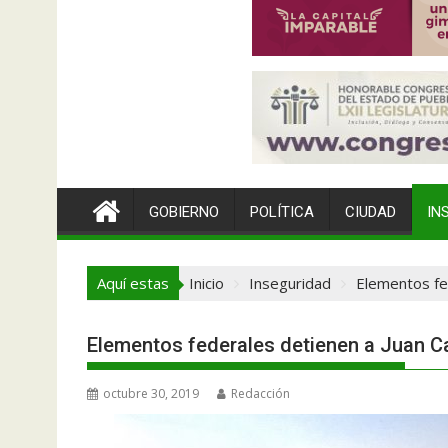
GOBIERNO
POLÍTICA
CIUDAD
IN
Aquí estas
Inicio
Inseguridad
Elementos fed
Elementos federales detienen a Juan Ca
octubre 30, 2019
Redacción