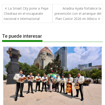
Navegación
La Smart City pone a Pepe
Ariadna Ayala fortalece la
de
Chedraui en el escaparate
prevención con el arranque del
entradas
nacional e internacional
Plan Castor 2026 en Atlixco
Te puede interesar