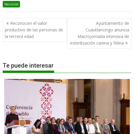
Nacional
Navegación
Reconocen el valor
Ayuntamiento de
de
productivo de las personas de
Cuautlancingo anuncia
entradas
la tercera edad
Macrojornada intensiva de
esterilización canina y felina
Te puede interesar