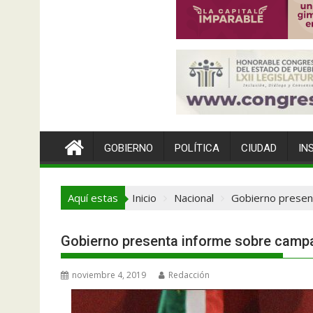
GOBIERNO
POLÍTICA
CIUDAD
IN
Aquí estas
Inicio
Nacional
Gobierno presen
Gobierno presenta informe sobre campa
noviembre 4, 2019
Redacción