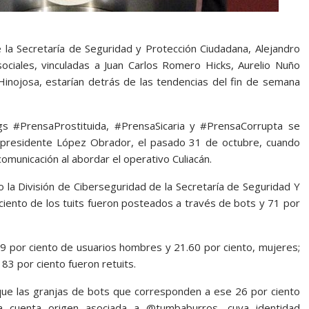
de la Secretaría de Seguridad y Protección Ciudadana, Alejandro
ciales, vinculadas a Juan Carlos Romero Hicks, Aurelio Nuño
Hinojosa, estarían detrás de las tendencias del fin de semana
ags #PrensaProstituida, #PrensaSicaria y #PrensaCorrupta se
 presidente López Obrador, el pasado 31 de octubre, cuando
omunicación al abordar el operativo Culiacán.
 la División de Ciberseguridad de la Secretaría de Seguridad Y
ciento de los tuits fueron posteados a través de bots y 71 por
69 por ciento de usuarios hombres y 21.60 por ciento, mujeres;
83 por ciento fueron retuits.
 que las granjas de bots que corresponden a ese 26 por ciento
la cuenta origen asociada a @tumbaburros, cuya identidad