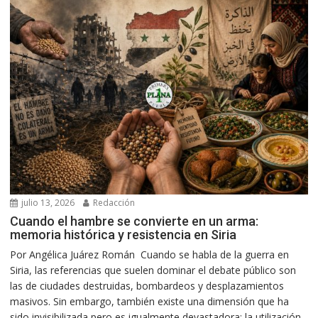
julio 13, 2026
Redacción
Cuando el hambre se convierte en un arma:
memoria histórica y resistencia en Siria
Por Angélica Juárez Román Cuando se habla de la guerra en
Siria, las referencias que suelen dominar el debate público son
las de ciudades destruidas, bombardeos y desplazamientos
masivos. Sin embargo, también existe una dimensión que ha
sido invisibilizada pero es igualmente devastadora: la utilización