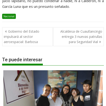
juicio lapidario, no puedo condenar a nadie, ni a Calderón, ni a
García Luna que es un presunto señalado.
Nacional
Navegación
Gobierno del Estado
Alcaldesa de Cuautlancingo
de
impulsará al sector
entrega 3 nuevas patrullas
entradas
aeroespacial: Barbosa
para Seguridad Vial
Te puede interesar