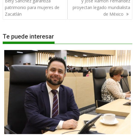
de
Bety Sánchez garantiza
y José Ramón Fernández
entradas
patrimonio para mujeres de
proyectan legado mundialista
Zacatlán
de México
Te puede interesar