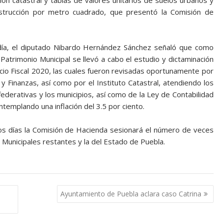
ación catastral y tablas de valores unitarios de suelos urbanos y
nstrucción por metro cuadrado, que presentó la Comisión de
 día, el diputado Nibardo Hernández Sánchez señaló que como
Patrimonio Municipal se llevó a cabo el estudio y dictaminación
cio Fiscal 2020, las cuales fueron revisadas oportunamente por
y Finanzas, así como por el Instituto Catastral, atendiendo los
federativas y los municipios, así como de la Ley de Contabilidad
templando una inflación del 3.5 por ciento.
imos días la Comisión de Hacienda sesionará el número de veces
 Municipales restantes y la del Estado de Puebla.
l
Ayuntamiento de Puebla aclara caso Catrina