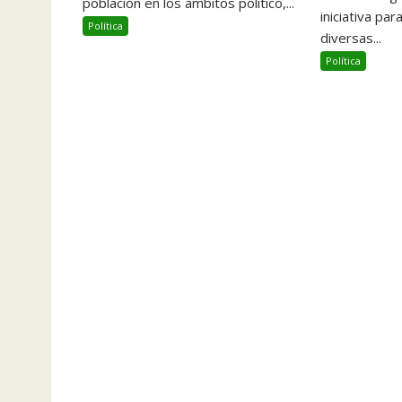
población en los ámbitos político,...
iniciativa pa
Política
diversas...
Política