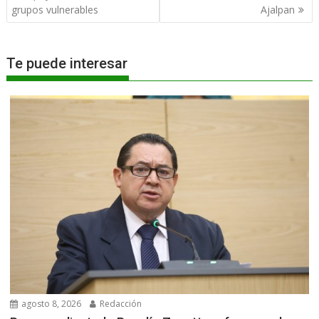
entradas
grupos vulnerables
Ajalpan
Te puede interesar
agosto 8, 2026
Redacción