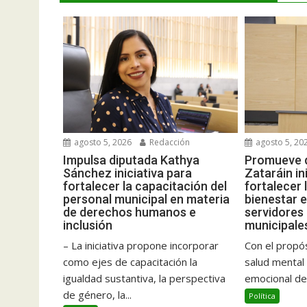
agosto 5, 2026
Redacción
agosto 5, 20
Impulsa diputada Kathya
Promueve 
Sánchez iniciativa para
Zataráin in
fortalecer la capacitación del
fortalecer 
personal municipal en materia
bienestar 
de derechos humanos e
servidores
inclusión
municipale
– La iniciativa propone incorporar
Con el propó
como ejes de capacitación la
salud mental 
igualdad sustantiva, la perspectiva
emocional de l
de género, la...
Política