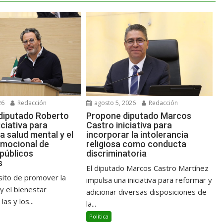
26
Redacción
agosto 5, 2026
Redacción
diputado Roberto
Propone diputado Marcos
iciativa para
Castro iniciativa para
la salud mental y el
incorporar la intolerancia
emocional de
religiosa como conducta
 públicos
discriminatoria
s
El diputado Marcos Castro Martínez
sito de promover la
impulsa una iniciativa para reformar y
y el bienestar
adicionar diversas disposiciones de
as y los...
la...
Política