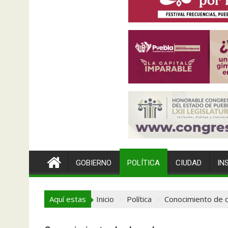
GOBIERNO
POLÍTICA
CIUDAD
IN
Aquí estas
Inicio
Política
Conocimiento de d