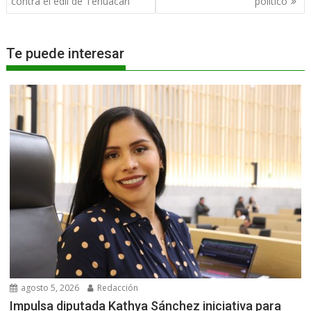
entradas
contra el edil de Tehuacán
político
Te puede interesar
agosto 5, 2026
Redacción
Impulsa diputada Kathya Sánchez iniciativa para