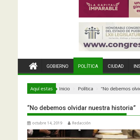
GOBIERNO
POLÍTICA
CIUDAD
IN
Aquí estas
Inicio
Política
“No debemos olvid
“No debemos olvidar nuestra historia”
octubre 14, 2019
Redacción