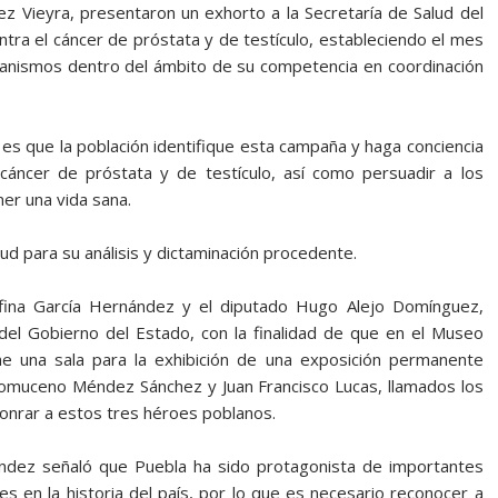
lez Vieyra, presentaron un exhorto a la Secretaría de Salud del
ntra el cáncer de próstata y de testículo, estableciendo el mes
anismos dentro del ámbito de su competencia en coordinación
es que la población identifique esta campaña y haga conciencia
cáncer de próstata y de testículo, así como persuadir a los
er una vida sana.
ud para su análisis y dictaminación procedente.
efina García Hernández y el diputado Hugo Alejo Domínguez,
 del Gobierno del Estado, con la finalidad de que en el Museo
ne una sala para la exhibición de una exposición permanente
pomuceno Méndez Sánchez y Juan Francisco Lucas, llamados los
 honrar a estos tres héroes poblanos.
ández señaló que Puebla ha sido protagonista de importantes
s en la historia del país, por lo que es necesario reconocer a