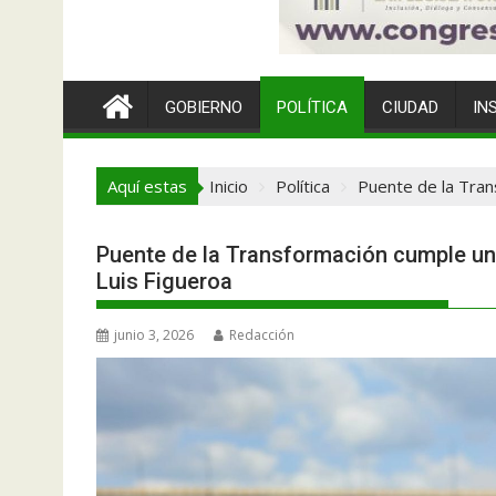
GOBIERNO
POLÍTICA
CIUDAD
IN
Aquí estas
Inicio
Política
Puente de la Tran
Puente de la Transformación cumple un
Luis Figueroa
junio 3, 2026
Redacción