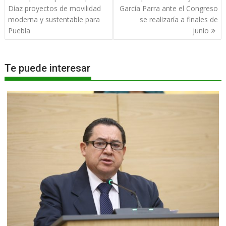
de
Díaz proyectos de movilidad
García Parra ante el Congreso
entradas
moderna y sustentable para
se realizaría a finales de
Puebla
junio
Te puede interesar