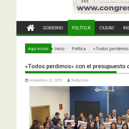
GOBIERNO
POLÍTICA
CIUDAD
IN
Aquí estas
Inicio
Política
«Todos perdimos»
«Todos perdimos» con el presupuesto q
noviembre 22, 2019
Redacción