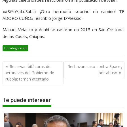
Algunas celebridades reaccionaron a la publicación de Anahí.
«#SiYoYaLoSabia! ¡Otro hermoso sobrino en camino! TE
ADORO CUÑO», escribió Jorge D’Alessio.
Manuel Velasco y Anahí se casaron en 2015 en San Cristobal
de las Casas, Chiapas.
Uncategorized
Navegación
Reservan bitácoras de
Rechazan caso contra Spacey
de
aeronaves del Gobierno de
por abuso
entradas
Puebla; temen atentado
Te puede interesar