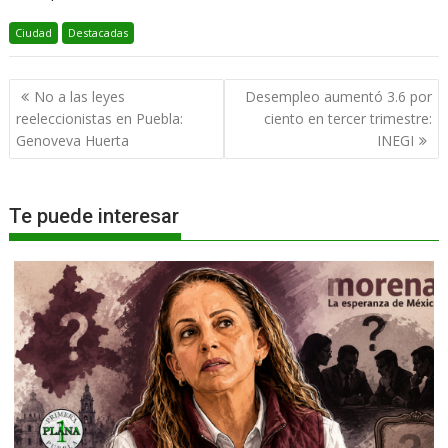
Ciudad
Destacadas
Navegación
No a las leyes
Desempleo aumentó 3.6 por
de
reeleccionistas en Puebla:
ciento en tercer trimestre:
entradas
Genoveva Huerta
INEGI
Te puede interesar