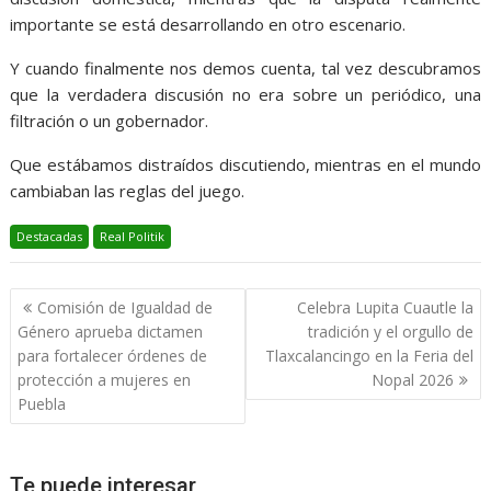
importante se está desarrollando en otro escenario.
Y cuando finalmente nos demos cuenta, tal vez descubramos
que la verdadera discusión no era sobre un periódico, una
filtración o un gobernador.
Que estábamos distraídos discutiendo, mientras en el mundo
cambiaban las reglas del juego.
Destacadas
Real Politik
Navegación
Comisión de Igualdad de
Celebra Lupita Cuautle la
de
Género aprueba dictamen
tradición y el orgullo de
entradas
para fortalecer órdenes de
Tlaxcalancingo en la Feria del
protección a mujeres en
Nopal 2026
Puebla
Te puede interesar