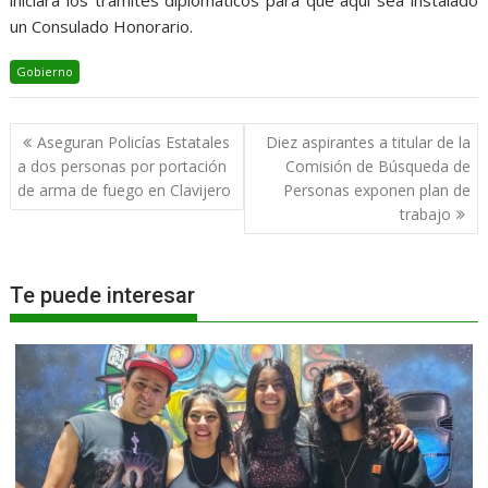
iniciará los trámites diplomáticos para que aquí sea instalado
un Consulado Honorario.
Gobierno
Navegación
Aseguran Policías Estatales
Diez aspirantes a titular de la
de
a dos personas por portación
Comisión de Búsqueda de
entradas
de arma de fuego en Clavijero
Personas exponen plan de
trabajo
Te puede interesar