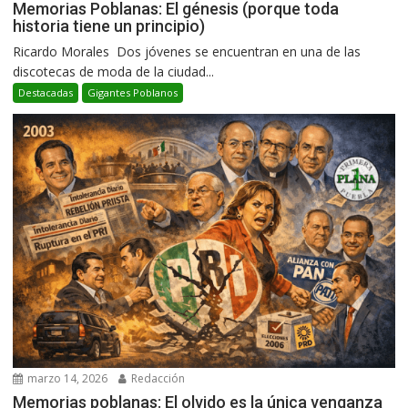
Memorias Poblanas: El génesis (porque toda
historia tiene un principio)
Ricardo Morales Dos jóvenes se encuentran en una de las
discotecas de moda de la ciudad...
Destacadas
Gigantes Poblanos
marzo 14, 2026
Redacción
Memorias poblanas: El olvido es la única venganza