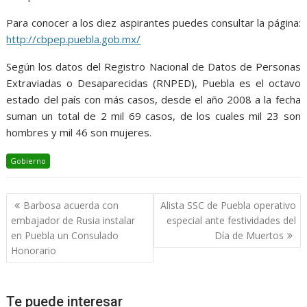
Para conocer a los diez aspirantes puedes consultar la página:
http://cbpep.puebla.gob.mx/
Según los datos del Registro Nacional de Datos de Personas
Extraviadas o Desaparecidas (RNPED), Puebla es el octavo
estado del país con más casos, desde el año 2008 a la fecha
suman un total de 2 mil 69 casos, de los cuales mil 23 son
hombres y mil 46 son mujeres.
Gobierno
Navegación
Barbosa acuerda con
Alista SSC de Puebla operativo
de
embajador de Rusia instalar
especial ante festividades del
entradas
en Puebla un Consulado
Día de Muertos
Honorario
Te puede interesar