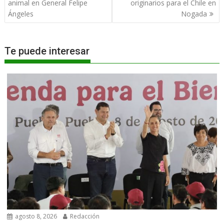
entradas
animal en General Felipe
originarios para el Chile en
Ángeles
Nogada
Te puede interesar
agosto 8, 2026
Redacción