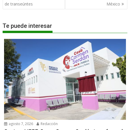
entradas
de transeúntes
México
Te puede interesar
agosto 7, 2026
Redacción