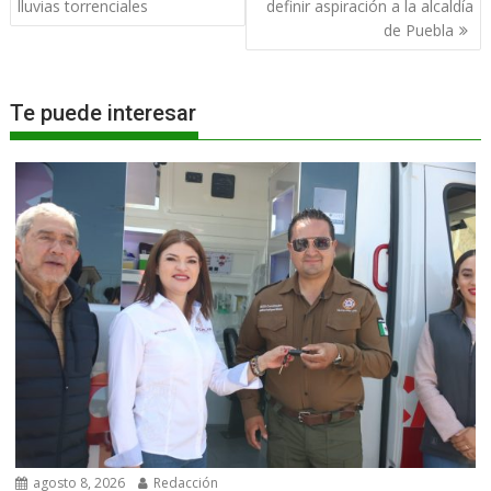
entradas
lluvias torrenciales
definir aspiración a la alcaldía
de Puebla
Te puede interesar
agosto 8, 2026
Redacción