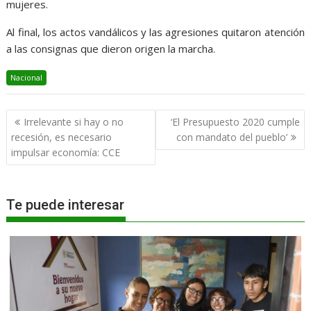
mujeres.
Al final, los actos vandálicos y las agresiones quitaron atención
a las consignas que dieron origen la marcha.
Nacional
Navegación
Irrelevante si hay o no
‘El Presupuesto 2020 cumple
de
recesión, es necesario
con mandato del pueblo’
entradas
impulsar economía: CCE
Te puede interesar